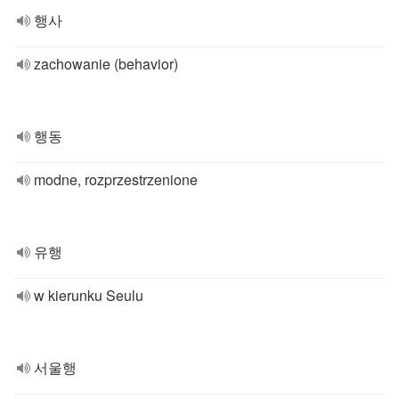
행사
zachowanie (behavior)
행동
modne, rozprzestrzenione
유행
w kierunku Seulu
서울행