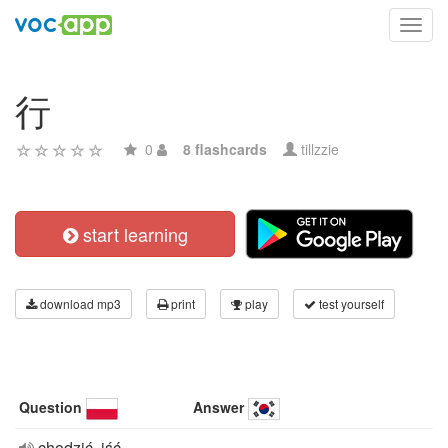
Toggl
navig
行
0
8 flashcards
tillzzie
start learning
download mp3
print
play
test yourself
Question
Answer
chodzić, iść