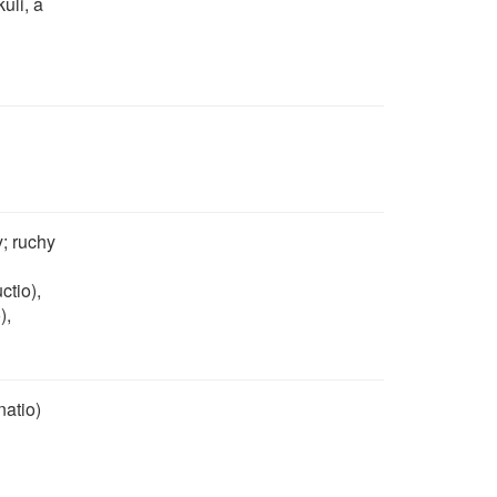
uli, a
; ruchy
tio),
),
natio)