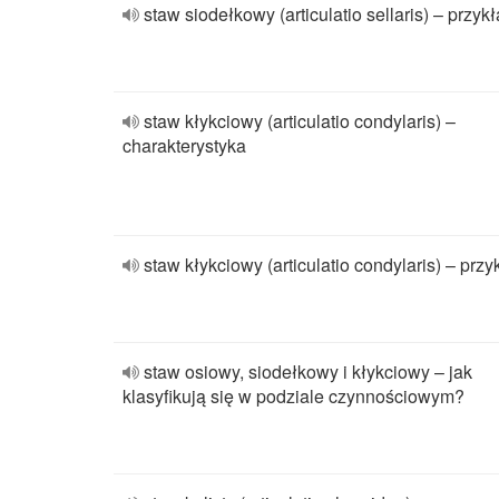
staw siodełkowy (articulatio sellaris) – przyk
staw kłykciowy (articulatio condylaris) –
charakterystyka
staw kłykciowy (articulatio condylaris) – przy
staw osiowy, siodełkowy i kłykciowy – jak
klasyfikują się w podziale czynnościowym?