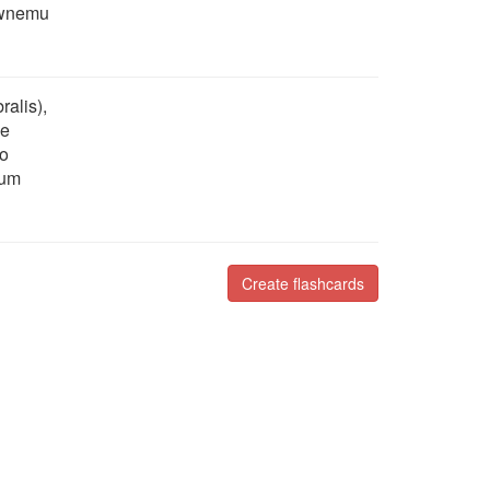
ownemu
ralis),
we
ło
tum
Create flashcards