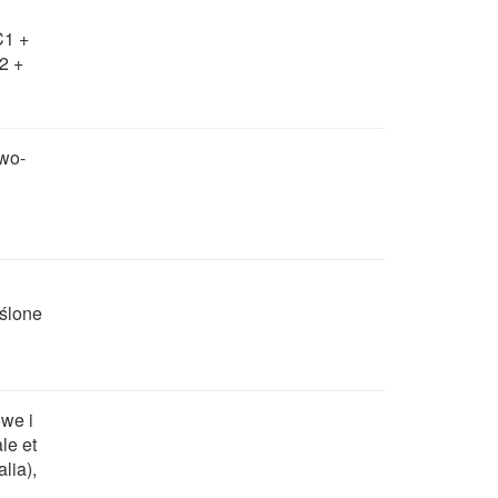
C1 +
2 +
owo-
ślone
we i
le et
lia),