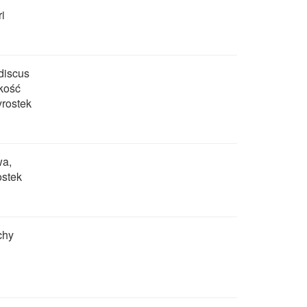
i
discus
 kość
yrostek
wa,
ostek
chy