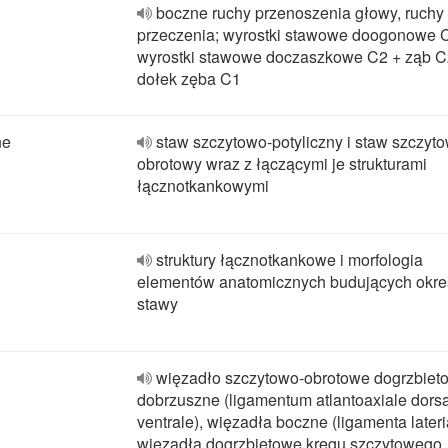
boczne ruchy przenoszenia głowy, ruchy
przeczenia; wyrostki stawowe doogonowe 
wyrostki stawowe doczaszkowe C2 + ząb C
dołek zęba C1
ne
staw szczytowo-potyliczny i staw szczyt
obrotowy wraz z łączącymi je strukturami
łącznotkankowymi
struktury łącznotkankowe i morfologia
elementów anatomicznych budujących okre
stawy
więzadło szczytowo-obrotowe dogrzbieto
dobrzuszne (ligamentum atlantoaxiale dorsa
ventrale), więzadła boczne (ligamenta lateria
więzadła dogrzbietowe kręgu szczytowego