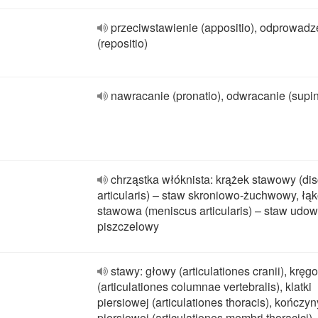
przeciwstawienie (appositio), odprowadz
(repositio)
nawracanie (pronatio), odwracanie (supin
chrząstka włóknista: krążek stawowy (di
articularis) – staw skroniowo-żuchwowy, łą
stawowa (meniscus articularis) – staw udow
piszczelowy
stawy: głowy (articulationes cranii), kręg
(articulationes columnae vertebralis), klatki
piersiowej (articulationes thoracis), kończyn
piersiowej (articulationes membri thoracici),