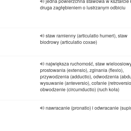
jedna powierzchna stawowa w kształcie k
druga zagłębieniem o lustrzanym odbiciu
staw ramienny (articulatio humeri), staw
biodrowy (articulatio coxae)
największa ruchomość, staw wieloosiowy
prostowania (extensio), zginania (flexio),
przywodzenia (adductio), odwodzenia (abduc
wysuwanie (anteversio), cofanie (retroversio
obwodzenie (circumductio) (ruch koła)
nawracanie (pronatio) i odwracanie (supi