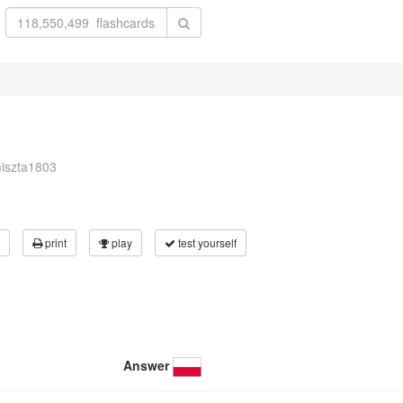
miszta1803
print
play
test yourself
Answer