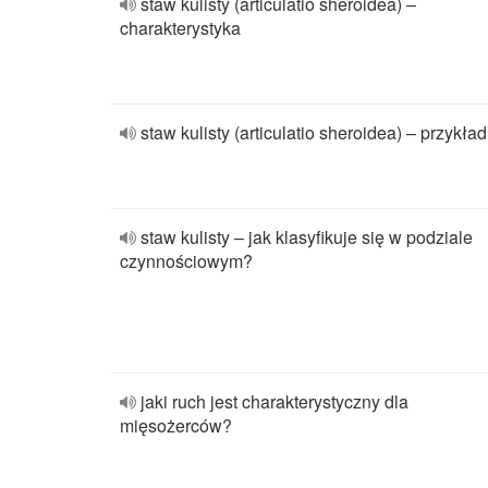
staw kulisty (articulatio sheroidea) –
charakterystyka
staw kulisty (articulatio sheroidea) – przykład
staw kulisty – jak klasyfikuje się w podziale
czynnościowym?
jaki ruch jest charakterystyczny dla
mięsożerców?