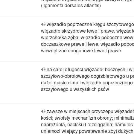
(ligamenta dorsales atlantis)
więzadło poprzeczne kręgu szczytowego
więzadło skrzydłowe lewe i prawe, więzadł
wierzchołka zęba, więzadło poboczne wew
doczaszkowe prawe i lewe, więzadło pobo
wewnętrzne doogonowe lewe i prawe
na całej długości więzadeł bocznych i w
szczytowo-obrotowego dogrzbietowego u p
dużej masie ciała i więzadła poprzecznego
szczytowego u wszystkich psów
zawsze w miejscach przyczepu więzadeł
kości; swoisty mechanizm obrony; minimaliz
naprężenia, nacisku i rozciągania; hamulec d
uniemożliwiający powstawanie zbyt dużych