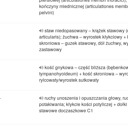
kończyny miednicznej (articulationes membr
pelvini)
staw niedopasowany – krążek stawowy (
articularis); żuchwa – wyrostek kłykciowy +
skroniowa – guzek stawowy, dół żuchwy, w
zastawowy
kość gnykowa – część bliższa (bębenko
tympanohyoideum) + kość skroniowa – wyr
rylcowaty/wyrostek sutkowaty
-
ruchy unoszenia i opuszczania głowy, ru
potakiwania; kłykcie kości potyliczej + dołki
stawowe doczaszkowe C1