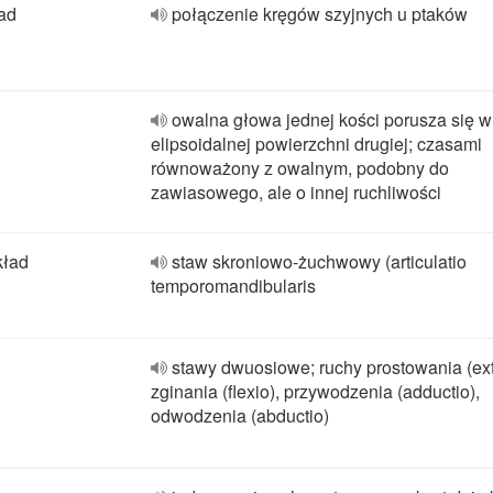
ład
połączenie kręgów szyjnych u ptaków
owalna głowa jednej kości porusza się w
elipsoidalnej powierzchni drugiej; czasami
równoważony z owalnym, podobny do
zawiasowego, ale o innej ruchliwości
kład
staw skroniowo-żuchwowy (articulatio
temporomandibularis
stawy dwuosiowe; ruchy prostowania (ext
zginania (flexio), przywodzenia (adductio),
odwodzenia (abductio)