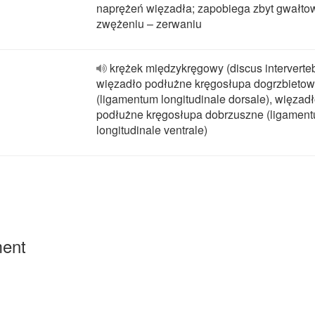
naprężeń więzadła; zapobiega zbyt gwałt
zwężeniu – zerwaniu
krężek międzykręgowy (discus interverteb
więzadło podłużne kręgosłupa dogrzbieto
(ligamentum longitudinale dorsale), więzad
podłużne kręgosłupa dobrzuszne (ligamen
longitudinale ventrale)
ment