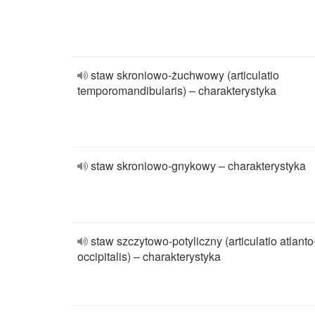
staw skroniowo-żuchwowy (articulatio
temporomandibularis) – charakterystyka
staw skroniowo-gnykowy – charakterystyka
staw szczytowo-potyliczny (articulatio atlanto
occipitalis) – charakterystyka