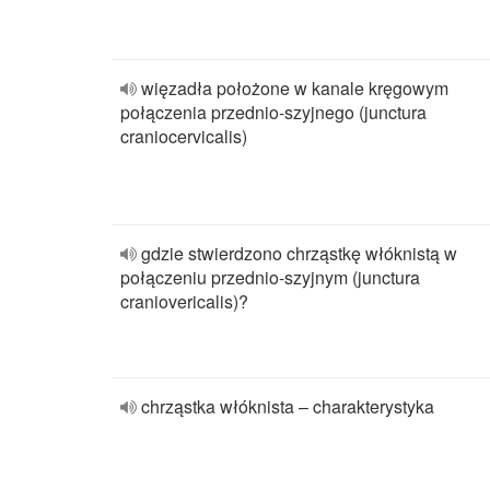
więzadła położone w kanale kręgowym
połączenia przednio-szyjnego (junctura
craniocervicalis)
gdzie stwierdzono chrząstkę włóknistą w
połączeniu przednio-szyjnym (junctura
craniovericalis)?
chrząstka włóknista – charakterystyka