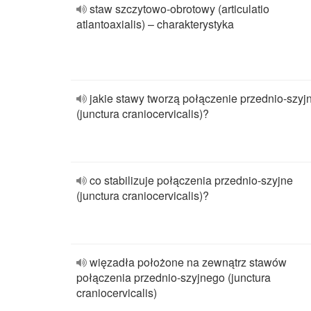
staw szczytowo-obrotowy (articulatio
atlantoaxialis) – charakterystyka
jakie stawy tworzą połączenie przednio-szyj
(junctura craniocervicalis)?
co stabilizuje połączenia przednio-szyjne
(junctura craniocervicalis)?
więzadła położone na zewnątrz stawów
połączenia przednio-szyjnego (junctura
craniocervicalis)