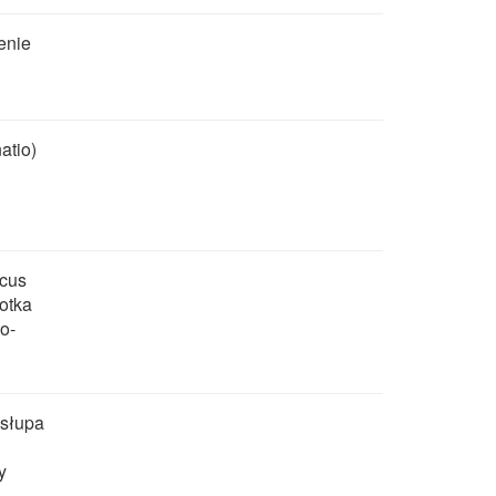
enie
atio)
scus
kotka
o-
osłupa
y