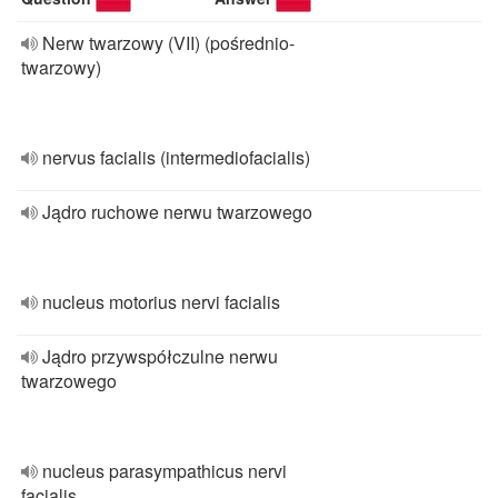
Nerw twarzowy (VII) (pośrednio-
twarzowy)
nervus facialis (intermediofacialis)
Jądro ruchowe nerwu twarzowego
nucleus motorius nervi facialis
Jądro przywspółczulne nerwu
twarzowego
nucleus parasympathicus nervi
facialis