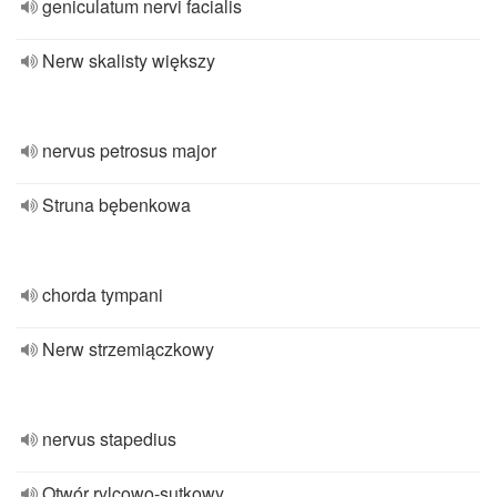
geniculatum nervi facialis
Nerw skalisty większy
nervus petrosus major
Struna bębenkowa
chorda tympani
Nerw strzemiączkowy
nervus stapedius
Otwór rylcowo-sutkowy