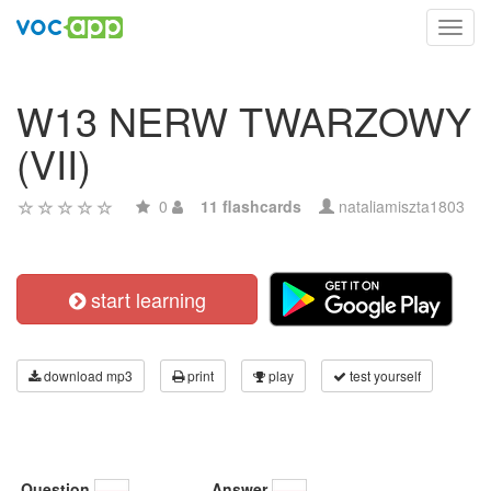
Toggl
navig
W13 NERW TWARZOWY
(VII)
0
11 flashcards
nataliamiszta1803
start learning
download mp3
print
play
test yourself
Question
Answer