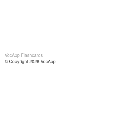
VocApp Flashcards
© Copyright 2026 VocApp
02-798 Mielczarskiego 8/58
Warsaw, Poland (EU)
About Us
Conditions