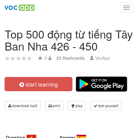
Toggl
navig
Top 500 động từ tiếng Tây
Ban Nha 426 - 450
0
25 flashcards
VocApp
start learning
download mp3
print
play
test yourself
Question
Answer