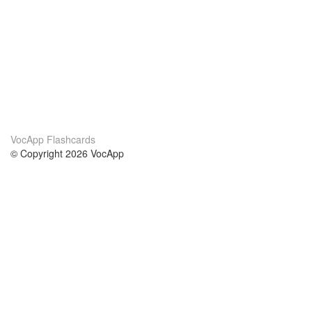
VocApp Flashcards
© Copyright 2026 VocApp
02-798 Mielczarskiego 8/58
Warsaw, Poland (EU)