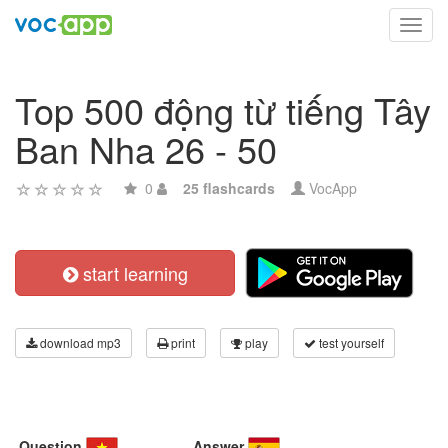
Toggl
navig
Top 500 động từ tiếng Tây
Ban Nha 26 - 50
0
25 flashcards
VocApp
start learning
download mp3
print
play
test yourself
Question
Answer