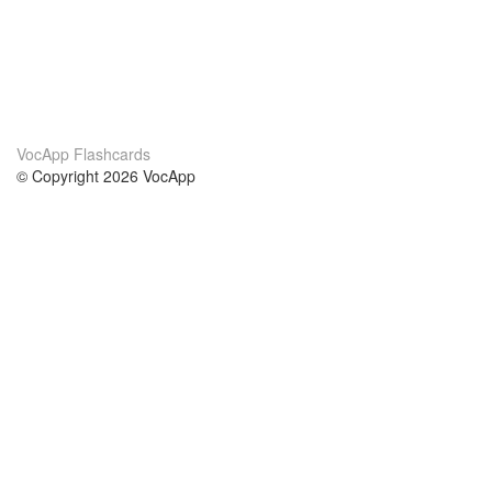
VocApp Flashcards
© Copyright 2026 VocApp
02-798 Mielczarskiego 8/58
Warsaw, Poland (EU)
About Us
Conditions
our team
100% guarantee
Blog
privacy policy