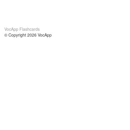
VocApp Flashcards
© Copyright 2026 VocApp
02-798 Mielczarskiego 8/58
Warsaw, Poland (EU)
About Us
Conditions
our team
100% guarantee
Blog
privacy policy
terms
Contact
GDPR