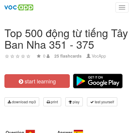
Toggl
navig
Top 500 động từ tiếng Tây
Ban Nha 351 - 375
0
25 flashcards
VocApp
start learning
download mp3
print
play
test yourself
Question
Answer