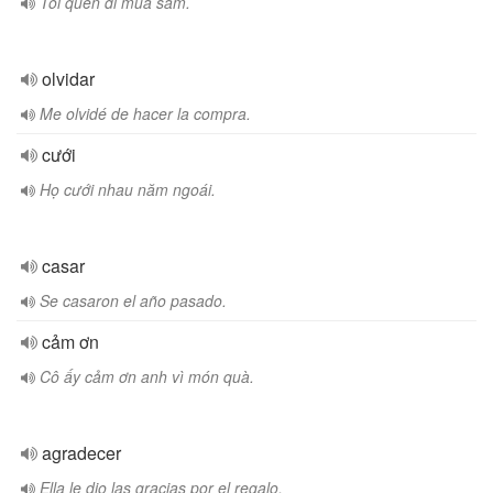
Tôi quên đi mua sắm.
olvidar
Me olvidé de hacer la compra.
cưới
Họ cưới nhau năm ngoái.
casar
Se casaron el año pasado.
cảm ơn
Cô ấy cảm ơn anh vì món quà.
agradecer
Ella le dio las gracias por el regalo.