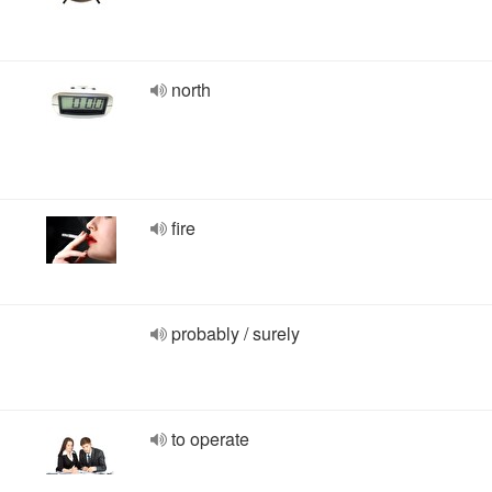
north
fire
probably / surely
to operate