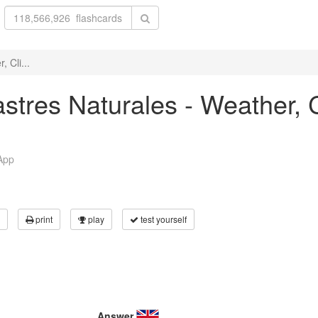
 Cli...
stres Naturales - Weather, 
App
print
play
test yourself
Answer