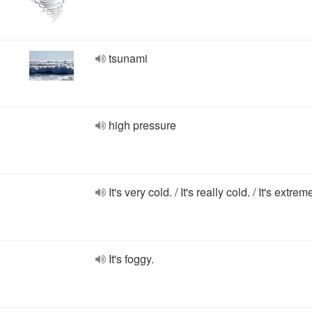
tsunami
high pressure
It's very cold. / It's really cold. / It's extrem
It's foggy.