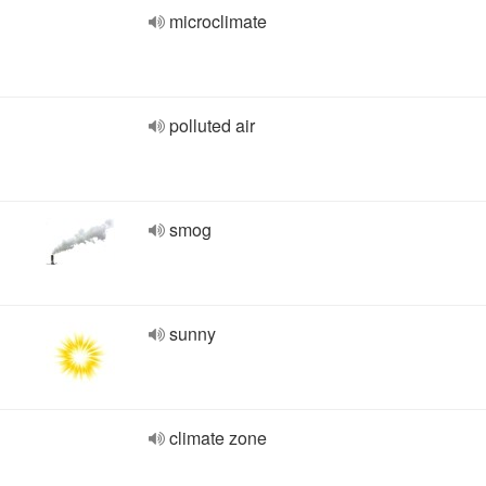
microclimate
polluted air
smog
sunny
climate zone