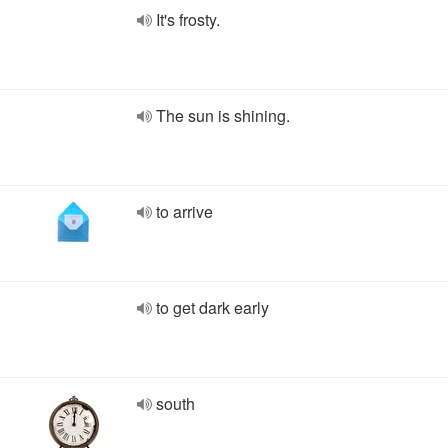
It's frosty.
The sun is shining.
to arrive
to get dark early
south