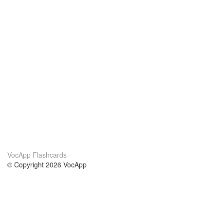
VocApp Flashcards
© Copyright 2026 VocApp
02-798 Mielczarskiego 8/58
Warsaw, Poland (EU)