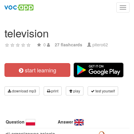
Toggl
navig
television
0
27 flashcards
pitero62
start learning
download mp3
print
play
test yourself
Question
Answer
organizowac zajecia