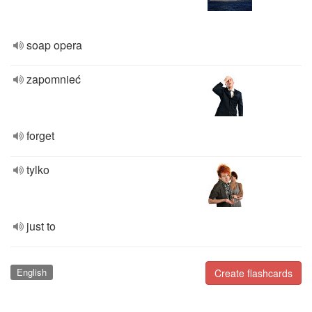
soap opera
zapomnieć
forget
tylko
just to
English
Create flashcards