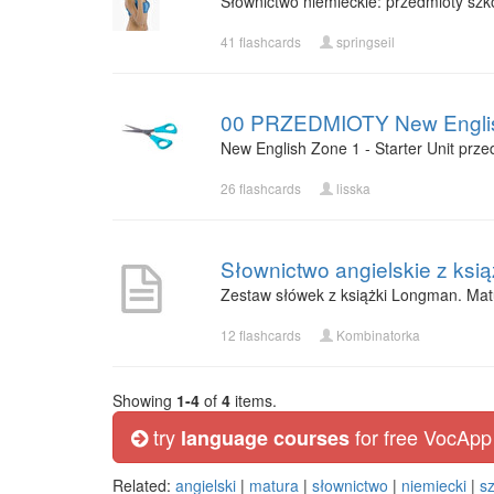
Słownictwo niemieckie: przedmioty szko
41 flashcards
springseil
00 PRZEDMIOTY New English 
New English Zone 1 - Starter Unit prze
26 flashcards
lisska
Słownictwo angielskie z ksi
Zestaw słówek z książki Longman. Matu
12 flashcards
Kombinatorka
Showing
1-4
of
4
items.
try
for free VocApp
language courses
Related:
angielski
|
matura
|
słownictwo
|
niemiecki
|
s