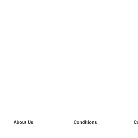
About Us
Conditions
C
our team
100% guarantee
L
Blog
privacy policy
L