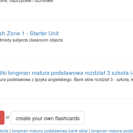
lne, nauczyciele i uczniowie
Zone 1 - Starter Unit
dmioty subjects classroom objects
ążki longman matura podstawowa rozdział 3 szkoła (
ra podstawowa z języka angielskiego. Bank słów rozdział 3 - szkoła, 
create your own flashcards
or
zkoła
|
longman matura podstawowa bank słów
|
longman matura pods