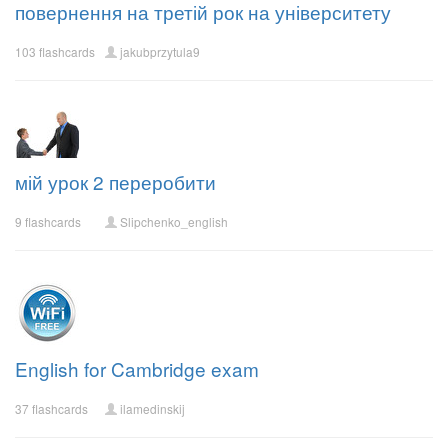
повернення на третій рок на університету
103 flashcards
jakubprzytula9
мій урок 2 переробити
9 flashcards
Slipchenko_english
English for Cambridge exam
37 flashcards
ilamedinskij