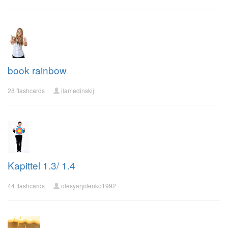
book rainbow
28 flashcards
ilamedinskij
Kapittel 1.3/ 1.4
44 flashcards
olesyarydenko1992