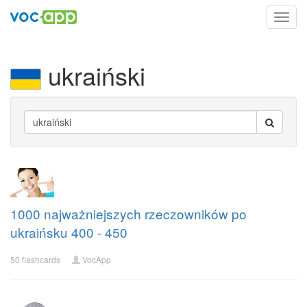
Toggl
navig
ukraiński
1000 najważniejszych rzeczowników po
ukraińsku 400 - 450
50 flashcards
VocApp