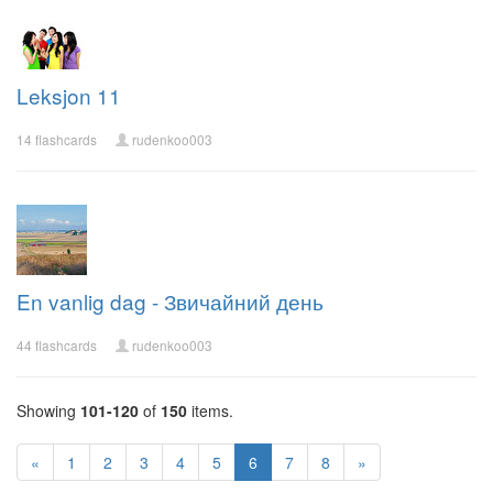
Leksjon 11
14 flashcards
rudenkoo003
En vanlig dag - Звичайний день
44 flashcards
rudenkoo003
Showing
101-120
of
150
items.
«
1
2
3
4
5
6
7
8
»