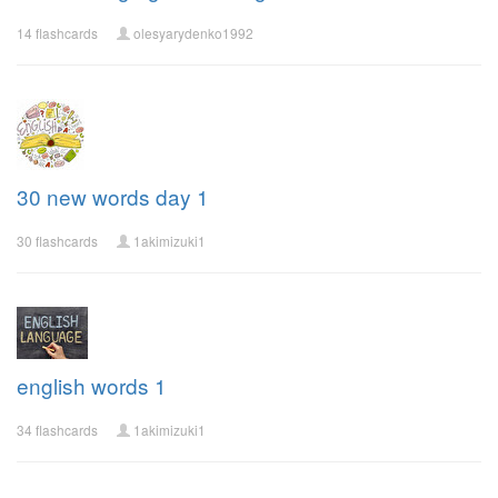
14 flashcards
olesyarydenko1992
30 new words day 1
30 flashcards
1akimizuki1
english words 1
34 flashcards
1akimizuki1