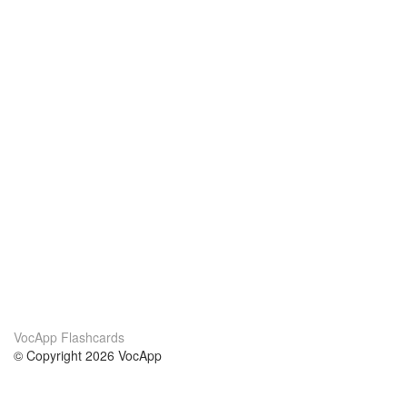
VocApp Flashcards
© Copyright 2026 VocApp
02-798 Mielczarskiego 8/58