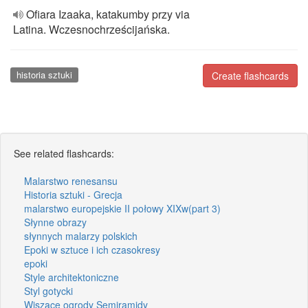
Ofiara Izaaka, katakumby przy via
Latina. Wczesnochrześcijańska.
historia sztuki
Create flashcards
See related flashcards:
Malarstwo renesansu
Historia sztuki - Grecja
malarstwo europejskie II połowy XIXw(part 3)
Słynne obrazy
słynnych malarzy polskich
Epoki w sztuce i ich czasokresy
epoki
Style architektoniczne
Styl gotycki
Wiszące ogrody Semiramidy