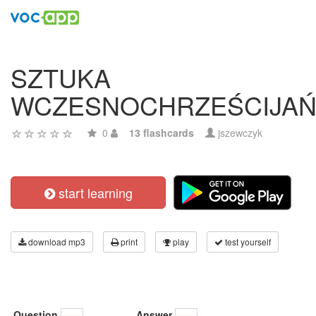
SZTUKA
WCZESNOCHRZEŚCIJA
0
13 flashcards
jszewczyk
start learning
download mp3
print
play
test yourself
Question
Answer