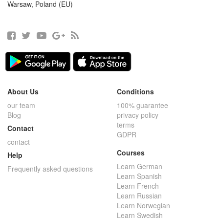
Warsaw, Poland (EU)
About Us
Conditions
our team
100% guarantee
Blog
privacy policy
terms
Contact
GDPR
contact
Courses
Help
Learn German
Frequently asked questions
Learn Spanish
Learn French
Learn Russian
Learn Norwegian
Learn Swedish