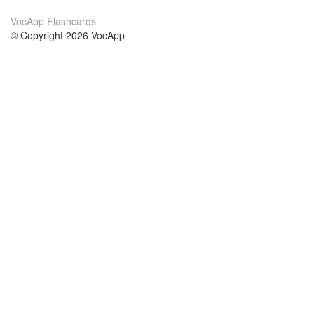
VocApp Flashcards
© Copyright 2026 VocApp
02-798 Mielczarskiego 8/58
Warsaw, Poland (EU)
About Us
Conditions
our team
100% guarantee
Blog
privacy policy
terms
Contact
GDPR
contact
Courses
Help
Learn German
Frequently asked questions