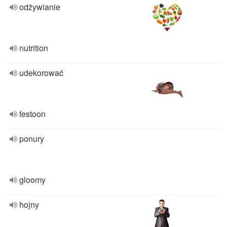
odżywianie
nutrition
udekorować
festoon
ponury
gloomy
hojny