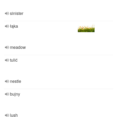
sinister
łąka
meadow
tulić
nestle
bujny
lush