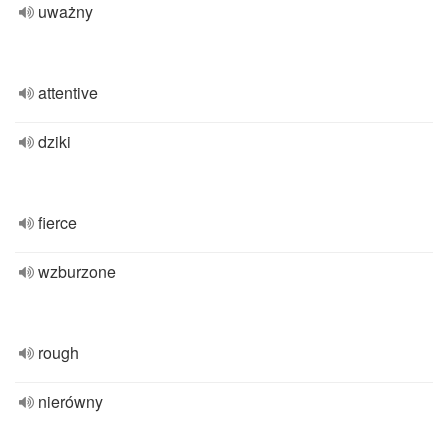
uważny
attentive
dziki
fierce
wzburzone
rough
nierówny