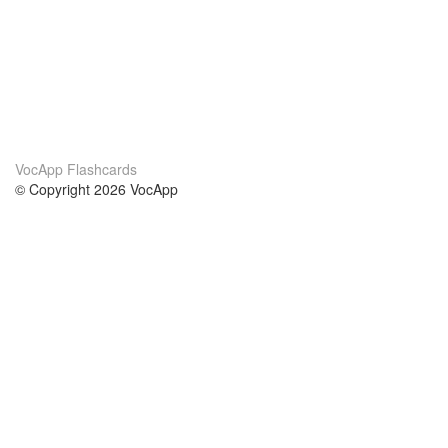
VocApp Flashcards
© Copyright 2026 VocApp
02-798 Mielczarskiego 8/58
Warsaw, Poland (EU)
About Us
Conditions