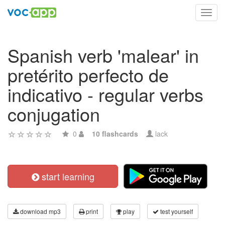
Toggl
navig
Spanish verb 'malear' in
pretérito perfecto de
indicativo - regular verbs
conjugation
0
10 flashcards
lack
start learning
download mp3
print
play
test yourself