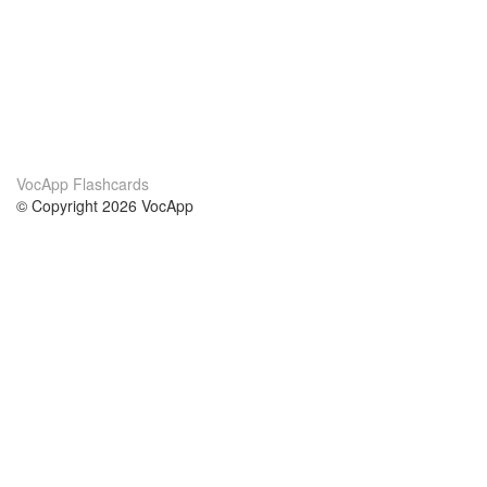
VocApp Flashcards
© Copyright 2026 VocApp
02-798 Mielczarskiego 8/58
Warsaw, Poland (EU)
About Us
Conditions