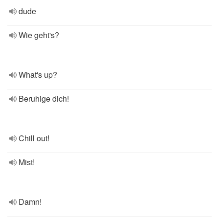
dude
Wie geht's?
What's up?
Beruhige dich!
Chill out!
Mist!
Damn!