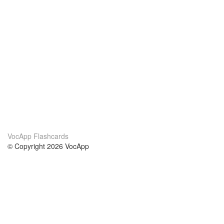
VocApp Flashcards
© Copyright 2026 VocApp
02-798 Mielczarskiego 8/58
Warsaw, Poland (EU)