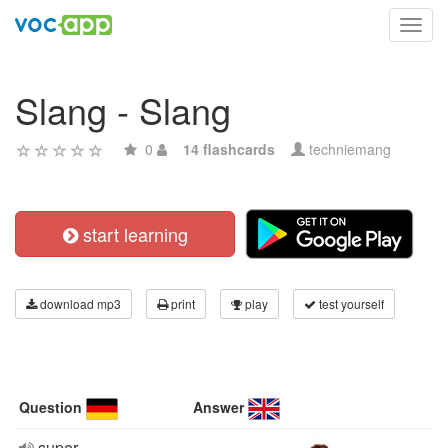
Toggl
navig
Slang - Slang
0
14 flashcards
techniemang
start learning
download mp3
print
play
test yourself
Question
Answer
super