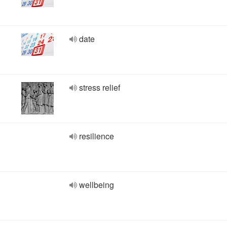
date
stress relief
resilience
wellbeing