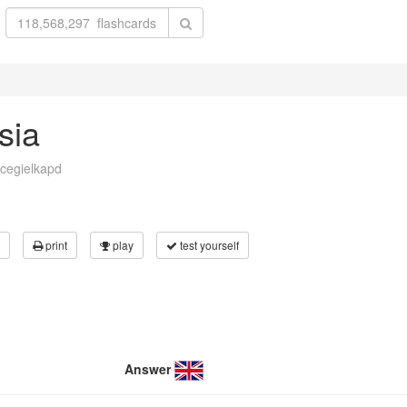
sia
cegielkapd
print
play
test yourself
Answer