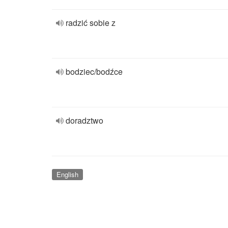
radzić sobie z
bodziec/bodźce
doradztwo
English