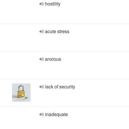
hostility
acute stress
anxious
lack of security
inadequate