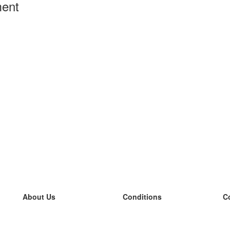
ment
About Us
Conditions
C
our team
100% guarantee
L
Blog
privacy policy
L