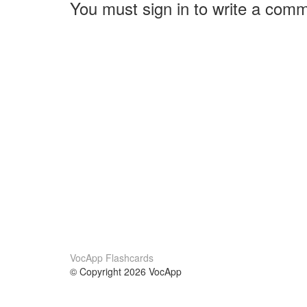
You must sign in to write a com
VocApp Flashcards
© Copyright 2026 VocApp
02-798 Mielczarskiego 8/58