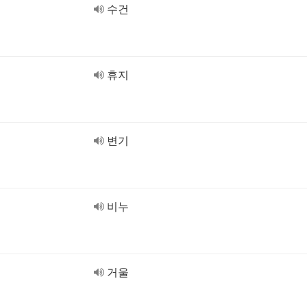
수건
휴지
변기
비누
거울