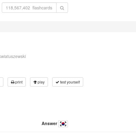
kwiatuszewski
print
play
test yourself
Answer