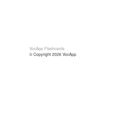
VocApp Flashcards
© Copyright 2026 VocApp
02-798 Mielczarskiego 8/58
Warsaw, Poland (EU)