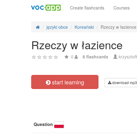
Create flashcards
Courses
języki obce
Koreański
Rzeczy w łazience
Rzeczy w łazience
0
8 flashcards
krzysztof
start learning
download mp3
Question