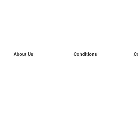
About Us
Conditions
C
our team
100% guarantee
L
Blog
privacy policy
L
terms
L
Contact
GDPR
L
contact
L
More
L
Help
new flashcards
Frequently asked questions
some blogs
a catalogue