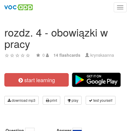
Toggl
navig
rozdz. 4 - obowiązki w
pracy
0
14 flashcards
krynskaanna
start learning
download mp3
print
play
test yourself
Question
Answer