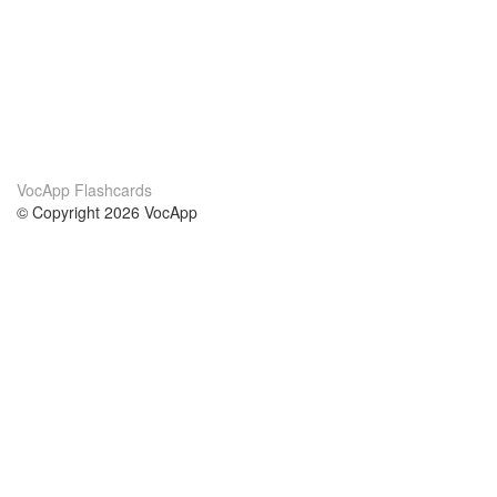
VocApp Flashcards
© Copyright 2026 VocApp
02-798 Mielczarskiego 8/58
Warsaw, Poland (EU)
About Us
Conditions