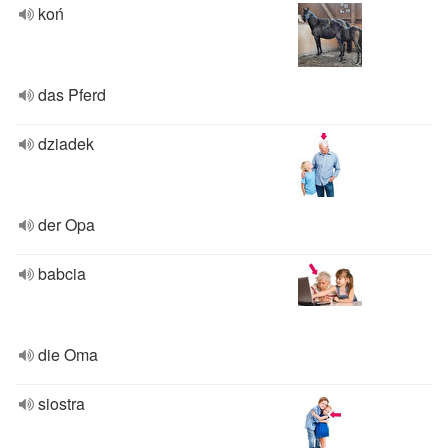
koń
das Pferd
dziadek
der Opa
babcia
die Oma
siostra