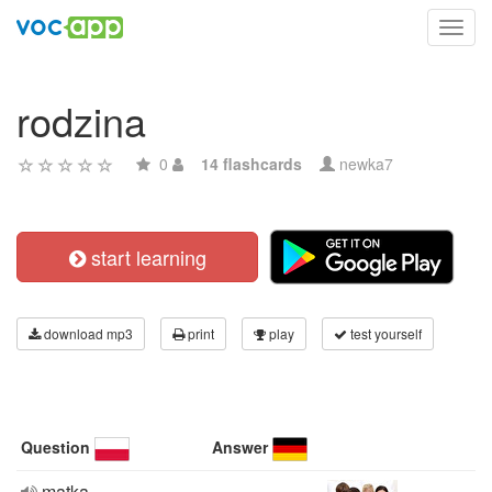
Toggl
navig
rodzina
0
14 flashcards
newka7
start learning
download mp3
print
play
test yourself
Question
Answer
matka