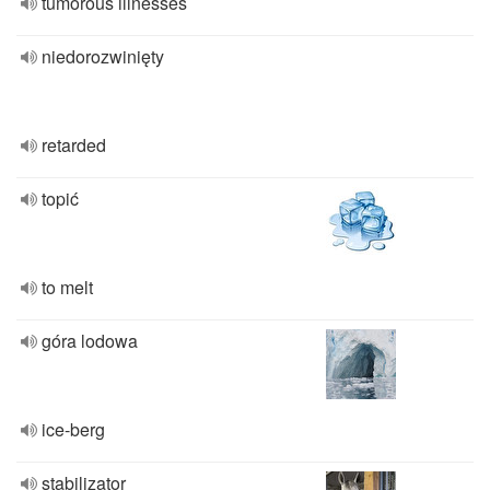
tumorous illnesses
niedorozwinięty
retarded
topić
to melt
góra lodowa
ice-berg
stabilizator