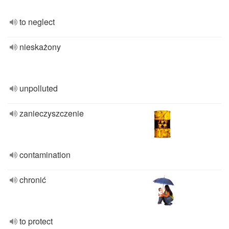
to neglect
nieskażony
unpolluted
zanieczyszczenie
contamination
chronić
to protect