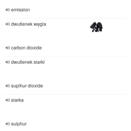
emission
dwutlenek węgla
carbon dioxide
dwutlenek siarki
suplhur dioxide
siarka
sulphur