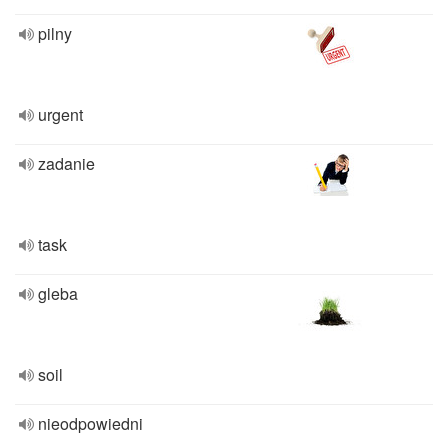
pilny
urgent
zadanie
task
gleba
soil
nieodpowiedni