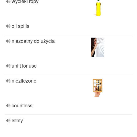
wycieki ropy
oil spills
niezdatny do użycia
unfit for use
niezliczone
countless
istoty