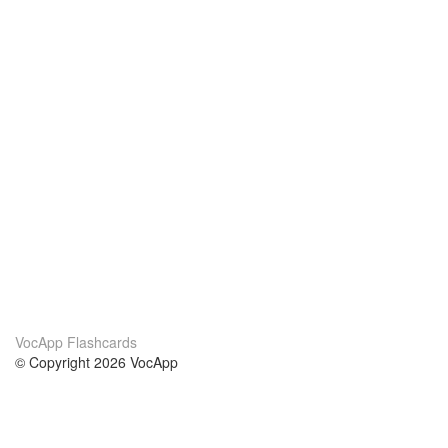
VocApp Flashcards
© Copyright 2026 VocApp
02-798 Mielczarskiego 8/58
Warsaw, Poland (EU)