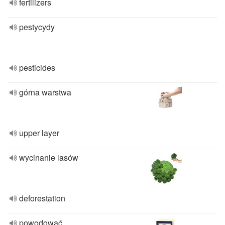
fertilizers
pestycydy
pesticides
górna warstwa
upper layer
wycinanie lasów
deforestation
powodować