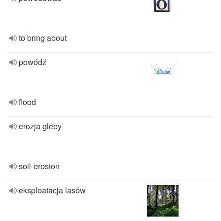
to bring about
powódź
flood
erozja gleby
soil-erosion
eksploatacja lasów