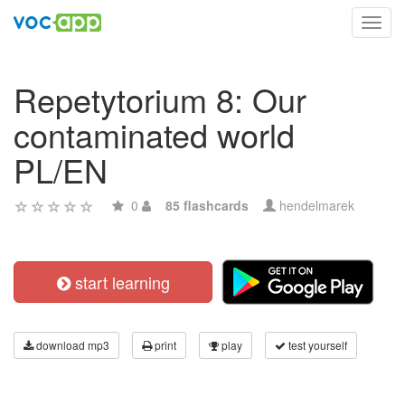
Toggl
navig
Repetytorium 8: Our
contaminated world
PL/EN
0
85 flashcards
hendelmarek
start learning
download mp3
print
play
test yourself