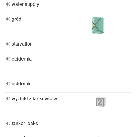
water supply
głód
starvation
epidemia
epidemic
wycieki z tankowców
tanker leaks