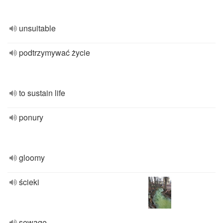
unsuitable
podtrzymywać życie
to sustain life
ponury
gloomy
ścieki
sewage