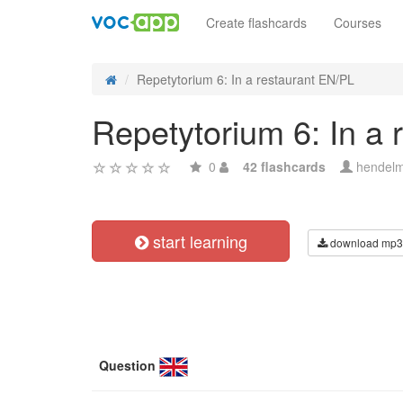
Create flashcards
Courses
Repetytorium 6: In a restaurant EN/PL
Repetytorium 6: In a
0
42 flashcards
hendel
start learning
download mp3
Question