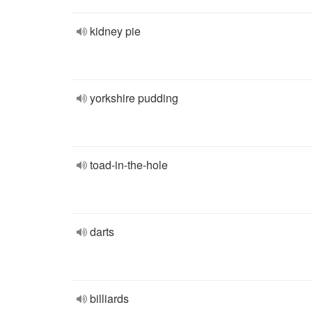
kidney pie
yorkshire pudding
toad-in-the-hole
darts
billiards