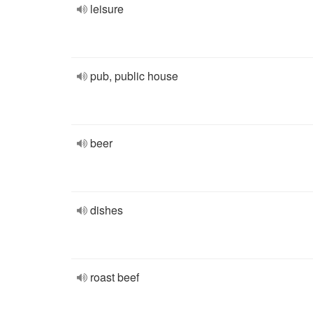
leisure
pub, public house
beer
dishes
roast beef