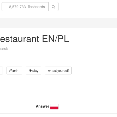
 restaurant EN/PL
marek
print
play
test yourself
Answer