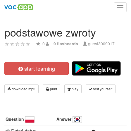
Toggl
navig
podstawowe zwroty
0
9 flashcards
guest3009017
start learning
download mp3
print
play
test yourself
Question
Answer
Dzień dobry