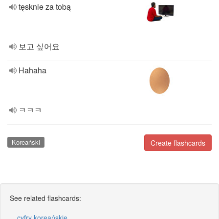
tęsknie za tobą
보고 싶어요
Hahaha
ㅋㅋㅋ
Koreański
Create flashcards
See related flashcards:
cyfry koreańskie