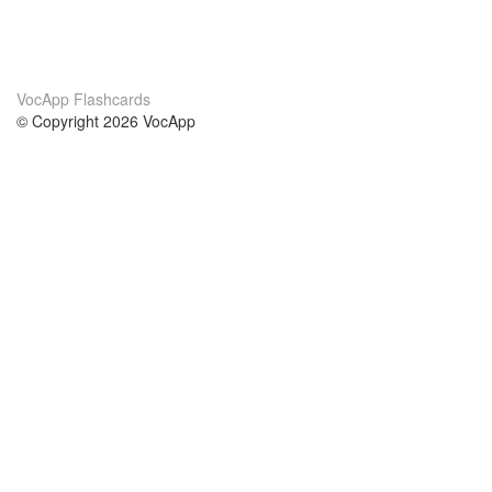
VocApp Flashcards
© Copyright 2026 VocApp
02-798 Mielczarskiego 8/58
Warsaw, Poland (EU)
About Us
Conditions
our team
100% guarantee
Blog
privacy policy
terms
Contact
GDPR