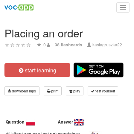
Toggl
navig
Placing an order
0
38 flashcards
kasiagruszka22
start learning
download mp3
print
play
test yourself
Question
Answer
klient zawsze jest najważniejszy