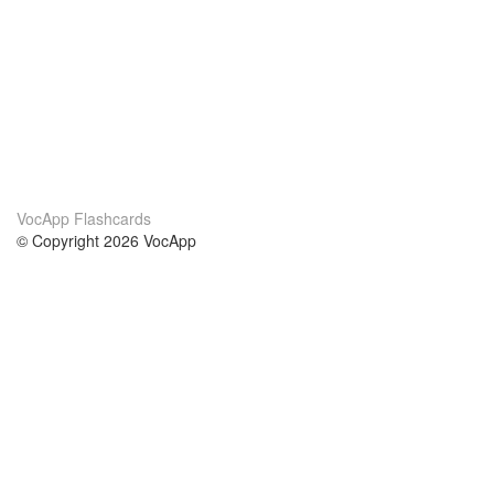
VocApp Flashcards
© Copyright 2026 VocApp
02-798 Mielczarskiego 8/58
Warsaw, Poland (EU)