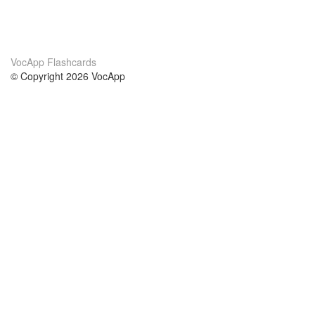
VocApp Flashcards
© Copyright 2026 VocApp
02-798 Mielczarskiego 8/58
Warsaw, Poland (EU)
About Us
Conditions
our team
100% guarantee
Blog
privacy policy
terms
Contact
GDPR