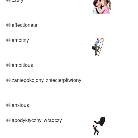
affectionate
ambitny
ambitious
zaniepokojony, zniecierpliwiony
anxious
apodyktyczny, władczy