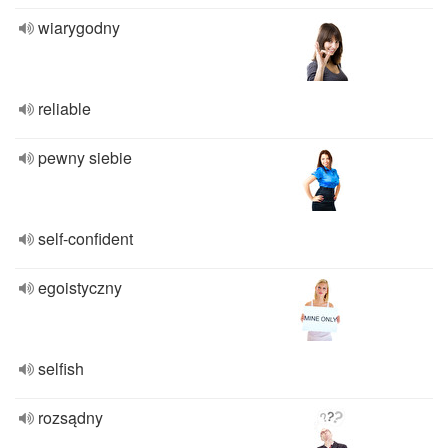
wiarygodny
reliable
pewny siebie
self-confident
egoistyczny
selfish
rozsądny