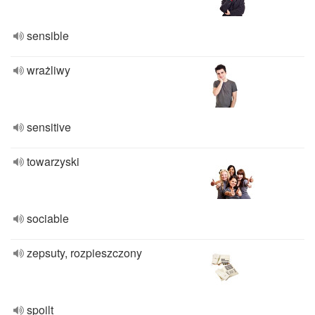
sensible
wrażliwy
sensitive
towarzyski
sociable
zepsuty, rozpieszczony
spoilt