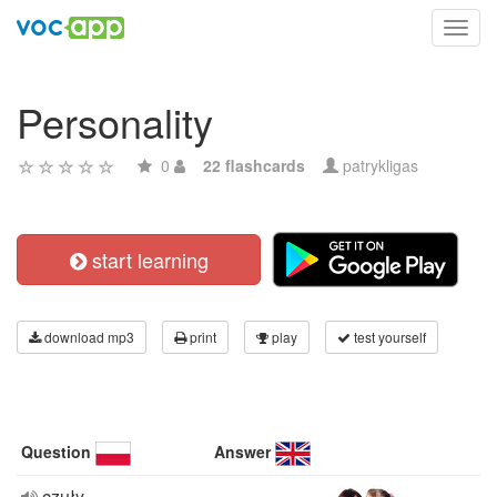
Toggl
navig
Personality
0
22 flashcards
patrykligas
start learning
download mp3
print
play
test yourself
Question
Answer
czuły