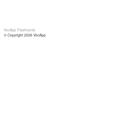
VocApp Flashcards
© Copyright 2026 VocApp
02-798 Mielczarskiego 8/58
Warsaw, Poland (EU)
About Us
Conditions
our team
100% guarantee
Blog
privacy policy
terms