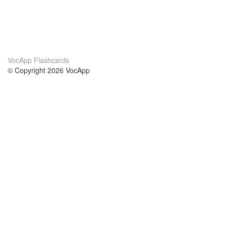
VocApp Flashcards
© Copyright 2026 VocApp
02-798 Mielczarskiego 8/58
Warsaw, Poland (EU)
About Us
Conditions
our team
100% guarantee
Blog
privacy policy
terms