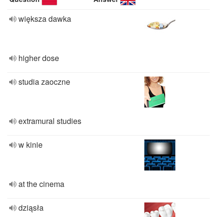
większa dawka
higher dose
studia zaoczne
extramural studies
w kinie
at the cinema
dziąsła