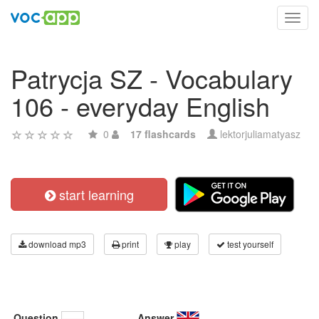
Toggl
navig
Patrycja SZ - Vocabulary
106 - everyday English
0
17 flashcards
lektorjuliamatyasz
start learning
download mp3
print
play
test yourself
Question
Answer