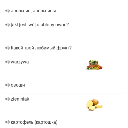
апельсин, апельсины
jaki jest twój ulubiony owoc?
Какой твой любимый фрукт?
warzywa
овощи
ziemniak
картофель (картошка)