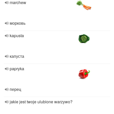
marchew
морковь
kapusta
капуста
papryka
перец
jakie jest twoje ulubione warzywo?