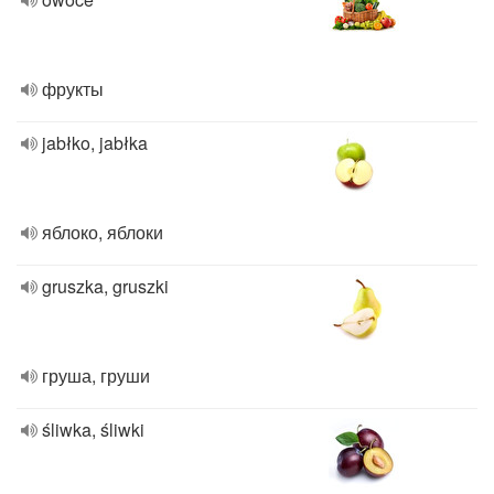
фрукты
jabłko, jabłka
яблоко, яблоки
gruszka, gruszki
груша, груши
śliwka, śliwki