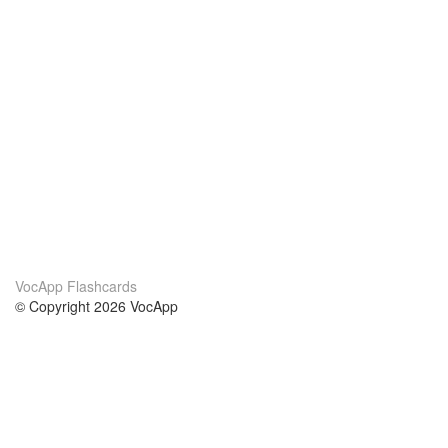
VocApp Flashcards
© Copyright 2026 VocApp
02-798 Mielczarskiego 8/58
Warsaw, Poland (EU)