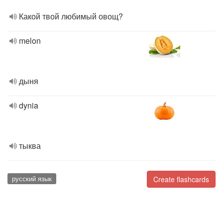
Какой твой любимый овощ?
melon
дыня
dynia
тыква
русский язык
Create flashcards