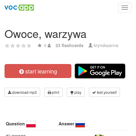
Toggl
navig
Owoce, warzywa
0
23 flashcards
krynskaanna
start learning
download mp3
print
play
test yourself
Question
Answer
owoce