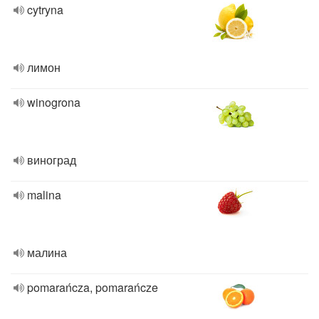
cytryna
лимон
winogrona
виноград
malina
малина
pomarańcza, pomarańcze