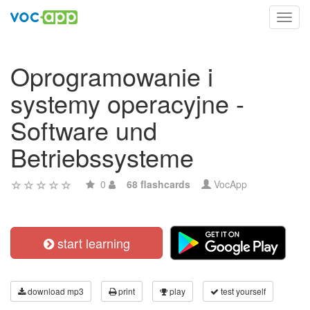
Toggl
navig
Oprogramowanie i
systemy operacyjne -
Software und
Betriebssysteme
0
68 flashcards
VocApp
start learning
download mp3
print
play
test yourself