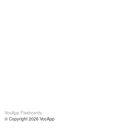
VocApp Flashcards
© Copyright 2026 VocApp
02-798 Mielczarskiego 8/58