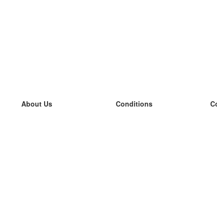
About Us
Conditions
C
our team
100% guarantee
L
Blog
privacy policy
L
terms
L
Contact
GDPR
L
contact
L
More
L
Help
new flashcards
Frequently asked questions
some blogs
a catalogue