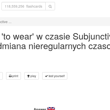
tive ...
to wear' w czasie Subjuncti
odmiana nieregularnych czas
print
play
test yourself
Answer