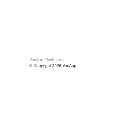
VocApp Flashcards
© Copyright 2026 VocApp
02-798 Mielczarskiego 8/58
Warsaw, Poland (EU)