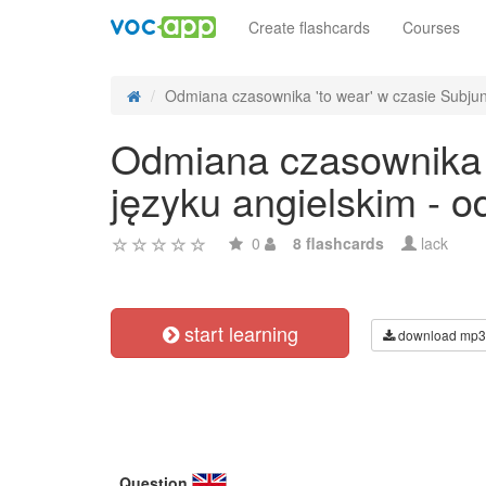
Create flashcards
Courses
Odmiana czasownika 'to wear' w czasie Subjunc
Odmiana czasownika '
języku angielskim - 
0
8 flashcards
lack
start learning
download mp3
Question