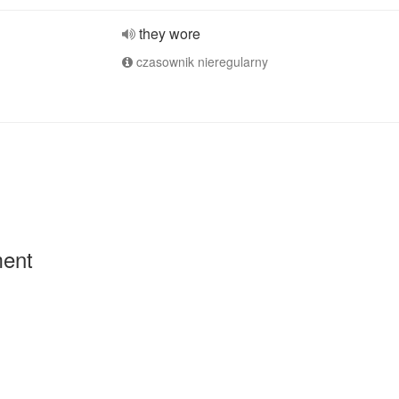
they wore
czasownik nieregularny
ment