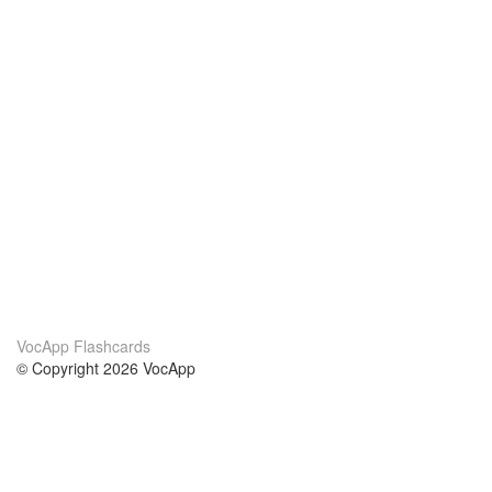
VocApp Flashcards
© Copyright 2026 VocApp
02-798 Mielczarskiego 8/58
Warsaw, Poland (EU)