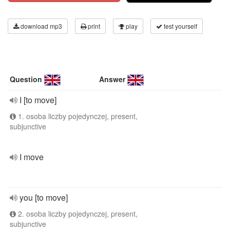
download mp3
print
play
test yourself
Question
Answer
I [to move]
1. osoba liczby pojedynczej, present,
subjunctive
I move
you [to move]
2. osoba liczby pojedynczej, present,
subjunctive