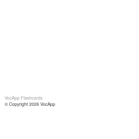
VocApp Flashcards
© Copyright 2026 VocApp
02-798 Mielczarskiego 8/58
Warsaw, Poland (EU)