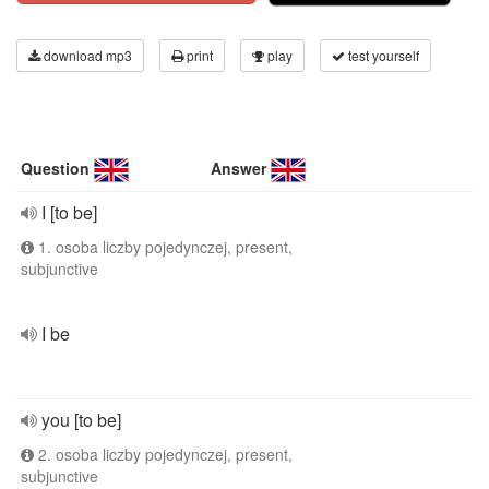
download mp3
print
play
test yourself
Question
Answer
I [to be]
1. osoba liczby pojedynczej, present,
subjunctive
I be
you [to be]
2. osoba liczby pojedynczej, present,
subjunctive