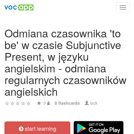
Toggl
navig
Odmiana czasownika 'to
be' w czasie Subjunctive
Present, w języku
angielskim - odmiana
regularnych czasowników
angielskich
0
8 flashcards
lack
start learning