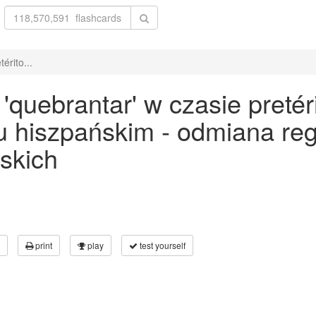
érito...
quebrantar' w czasie pretér
ku hiszpańskim - odmiana re
skich
print
play
test yourself