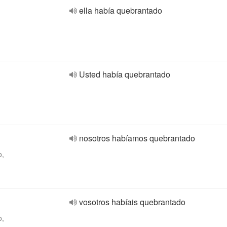
ella había quebrantado
Usted había quebrantado
nosotros habíamos quebrantado
o,
vosotros habíais quebrantado
o,