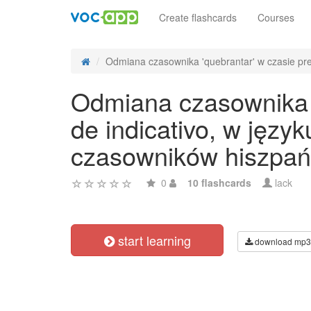
Create flashcards
Courses
Odmiana czasownika 'quebrantar' w czasie pret
Odmiana czasownika '
de indicativo, w języ
czasowników hiszpań
0
10 flashcards
lack
start learning
download mp3