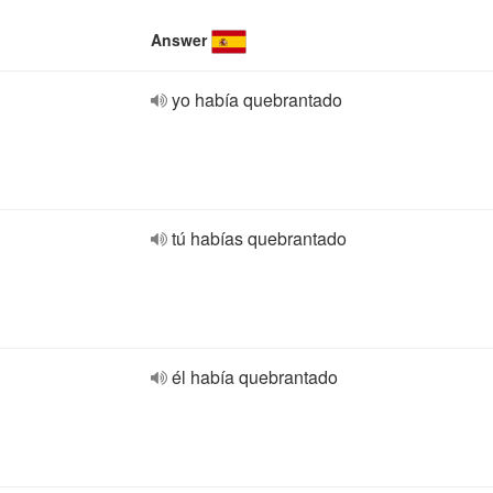
Answer
yo había quebrantado
tú habías quebrantado
él había quebrantado