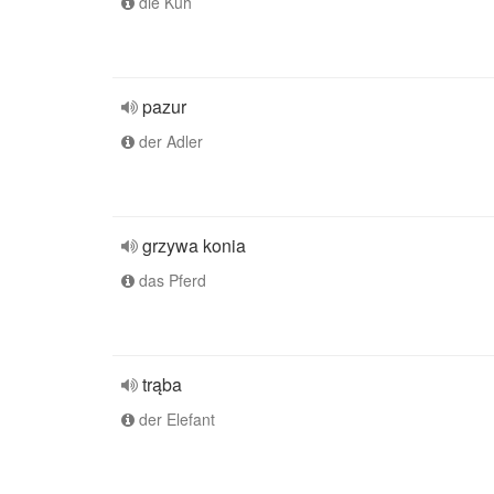
die Kuh
pazur
der Adler
grzywa konia
das Pferd
trąba
der Elefant