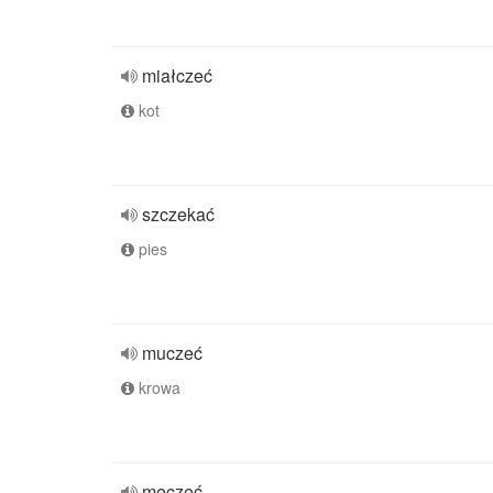
miałczeć
kot
szczekać
pies
muczeć
krowa
meczeć