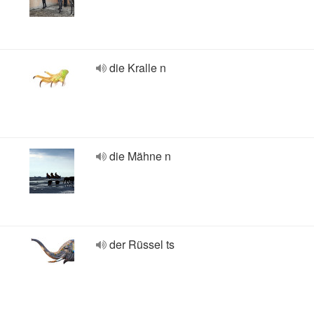
die Kralle n
die Mähne n
der Rüssel ts