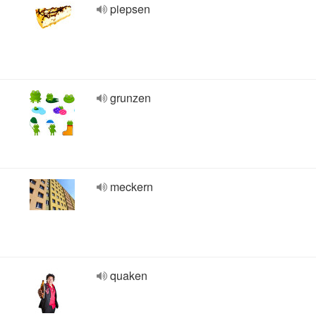
piepsen
grunzen
meckern
quaken