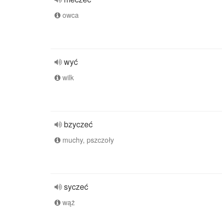
owca
wyć
wilk
bzyczeć
muchy, pszczoły
syczeć
wąż