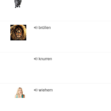
brüllen
knurren
wiehern