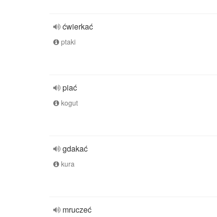
ćwierkać
ptaki
piać
kogut
gdakać
kura
mruczeć