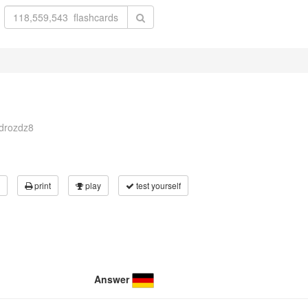
adrozdz8
print
play
test yourself
Answer