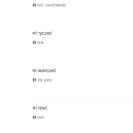
kot, niedźwiedź
ryczeć
lew
warczeć
zły pies
rżeć
koń