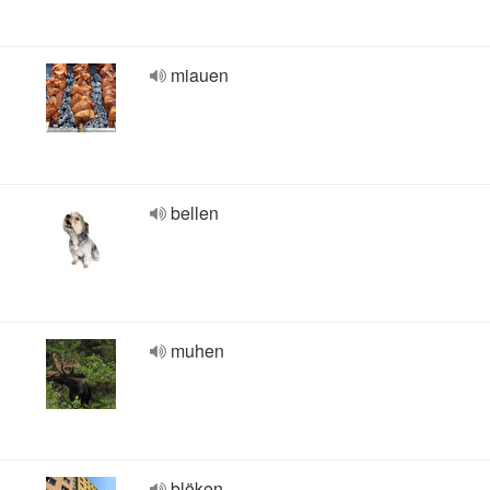
miauen
bellen
muhen
blöken