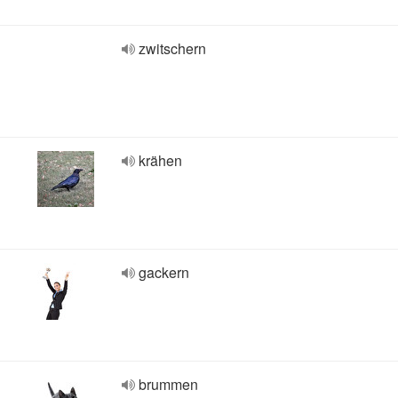
zwitschern
krähen
gackern
brummen