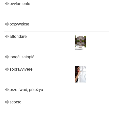
ovviamente
oczywiście
affondare
tonąć, zatopić
sopravvivere
przetrwać, przeżyć
scorso