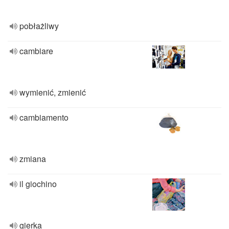
pobłażliwy
cambiare
wymienić, zmienić
cambiamento
zmiana
il giochino
gierka