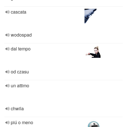
cascata
wodospad
dal tempo
od czasu
un attimo
chwila
piú o meno