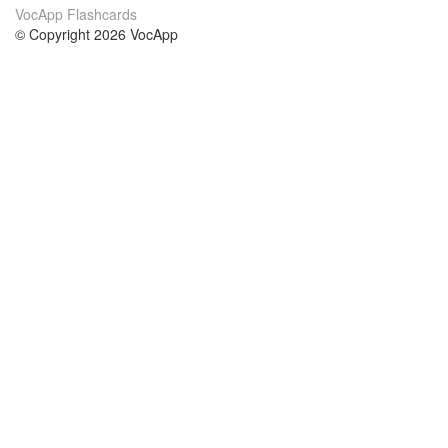
VocApp Flashcards
© Copyright 2026 VocApp
02-798 Mielczarskiego 8/58
Warsaw, Poland (EU)
About Us
Conditions
our team
100% guarantee
Blog
privacy policy
terms
Contact
GDPR
contact
Courses
Help
Learn German
Frequently asked questions
Learn Spanish