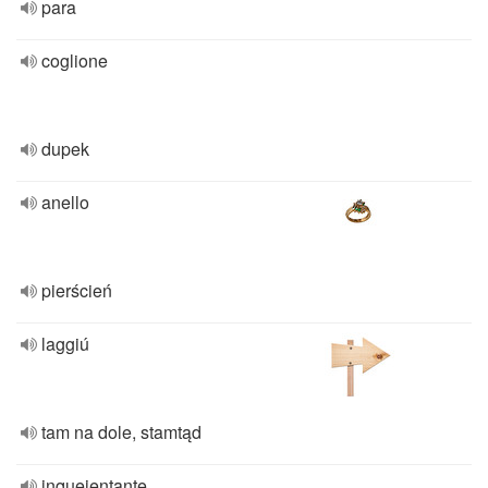
para
coglione
dupek
anello
pierścień
laggiú
tam na dole, stamtąd
inqueientante