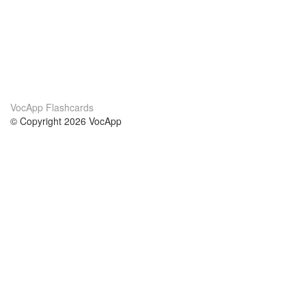
VocApp Flashcards
© Copyright 2026 VocApp
02-798 Mielczarskiego 8/58
Warsaw, Poland (EU)
About Us
Conditions
our team
100% guarantee