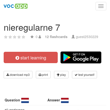
Toggl
navig
nieregularne 7
0
12 flashcards
guest2530229
start learning
download mp3
print
play
test yourself
Question
Answer
springen