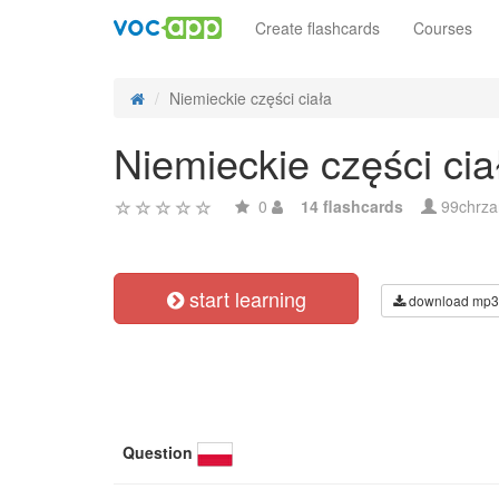
Create flashcards
Courses
Niemieckie części ciała
Niemieckie części cia
0
14 flashcards
99chrza
start learning
download mp3
Question