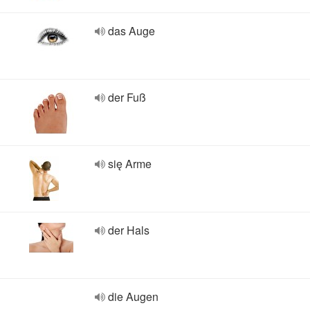
das Auge
der Fuß
się Arme
der Hals
die Augen