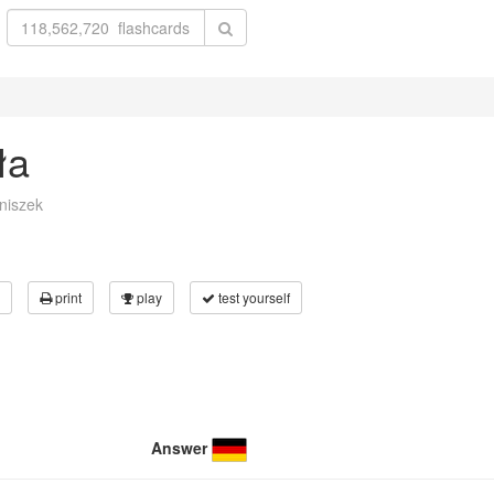
ła
niszek
print
play
test yourself
Answer