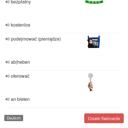
bezpłatny
kostenlos
podejmować (pieniądze)
ab|heben
oferować
an bieten
Deutsch
Create flashcards