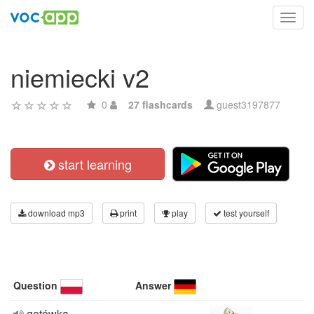
Toggl
navig
niemiecki v2
0
27 flashcards
guest3197877
start learning
download mp3
print
play
test yourself
Question
Answer
gotówka