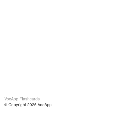
VocApp Flashcards
© Copyright 2026 VocApp
02-798 Mielczarskiego 8/58
Warsaw, Poland (EU)