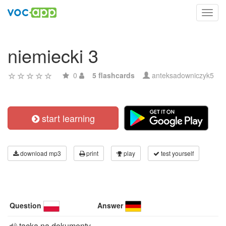
Toggl
navig
niemiecki 3
0
5 flashcards
anteksadowniczyk5
start learning
download mp3
print
play
test yourself
Question
Answer
tacka na dokumenty