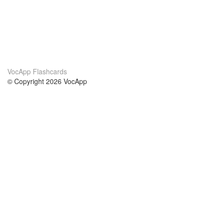
VocApp Flashcards
© Copyright 2026 VocApp
02-798 Mielczarskiego 8/58
Warsaw, Poland (EU)
About Us
Conditions
our team
100% guarantee