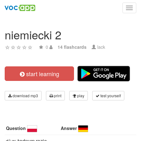
Toggl
navig
niemiecki 2
0
14 flashcards
lack
start learning
download mp3
print
play
test yourself
Question
Answer
w żadnym razie