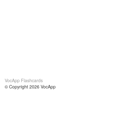
VocApp Flashcards
© Copyright 2026 VocApp
02-798 Mielczarskiego 8/58
Warsaw, Poland (EU)