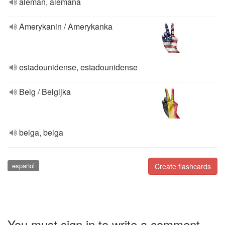
alemán, alemana
Amerykanin / Amerykanka
estadounidense, estadounidense
Belg / Belgijka
belga, belga
español
Create flashcards
You must sign in to write a comment