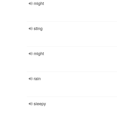
might
sting
might
rain
sieepy