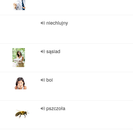
niechlujny
sąsiad
boi
pszczoła