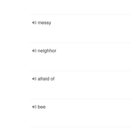
messy
neighhor
afraid of
bee