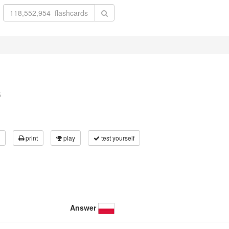
5
print
play
test yourself
Answer