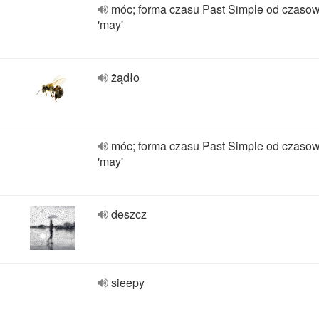
móc; forma czasu Past Simple od czaso
'may'
żądło
móc; forma czasu Past Simple od czaso
'may'
deszcz
sieepy