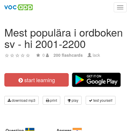
Toggl
navig
Mest populära i ordboken
sv - hi 2001-2200
0
200 flashcards
lack
start learning
download mp3
print
play
test yourself
Question
Answer