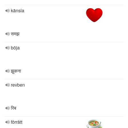
känsla
समझ
böja
झुकना
revben
रिब
förrätt