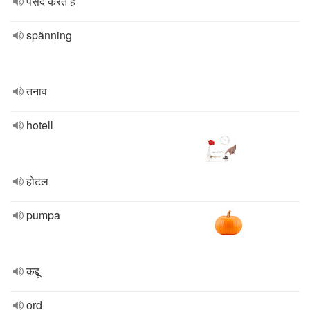
पसंद करते हैं
spänning
तनाव
hotell
होटल
pumpa
कद्दू
ord