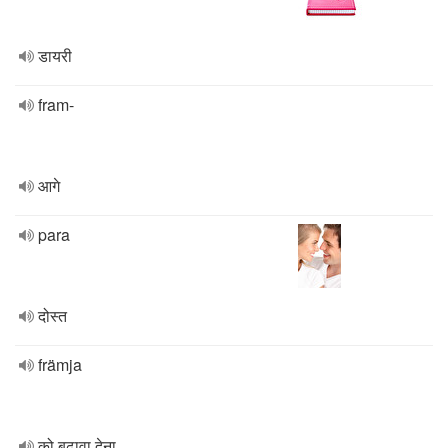
डायरी
fram-
आगे
para
दोस्त
främja
को बढ़ावा देना