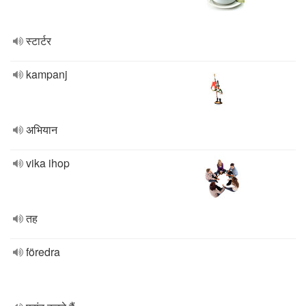
स्टार्टर
kampanj
अभियान
vika ihop
तह
föredra