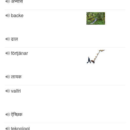
अभ्यास
backe
ढाल
förtjänar
लायक
valfri
ऐच्छिक
teknologi