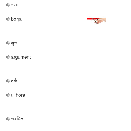
नरम
börja
शुरू
argument
तर्क
tillhöra
संबंधित