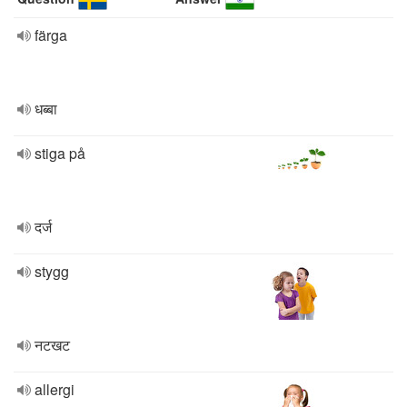
färga
धब्बा
stiga på
दर्ज
stygg
नटखट
allergi