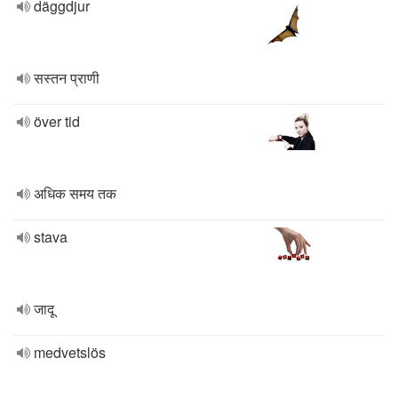
däggdjur
सस्तन प्राणी
över tid
अधिक समय तक
stava
जादू
medvetslös