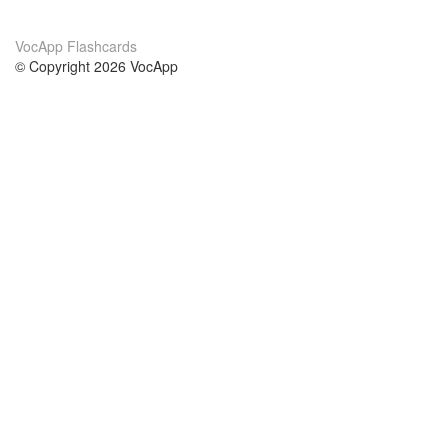
VocApp Flashcards
© Copyright 2026 VocApp
02-798 Mielczarskiego 8/58
Warsaw, Poland (EU)
About Us
Conditions
our team
100% guarantee
Blog
privacy policy
terms
Contact
GDPR
contact
Courses
Help