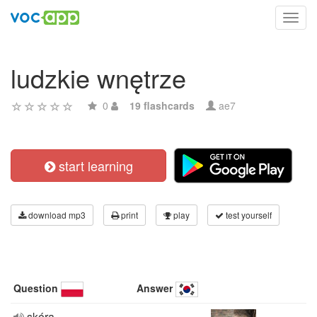
Toggl
navig
ludzkie wnętrze
0
19 flashcards
ae7
start learning
download mp3
print
play
test yourself
Question
Answer
skóra