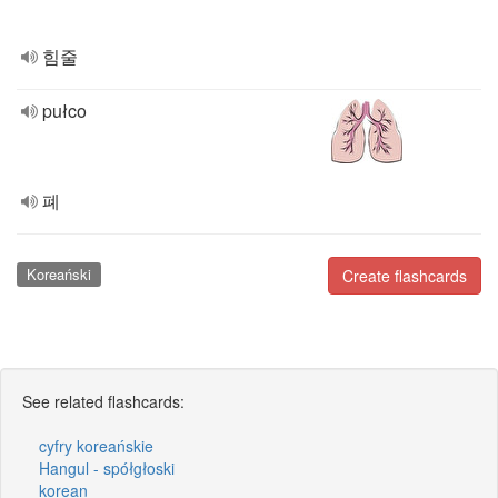
힘줄
pułco
폐
Koreański
Create flashcards
See related flashcards:
cyfry koreańskie
Hangul - spółgłoski
korean