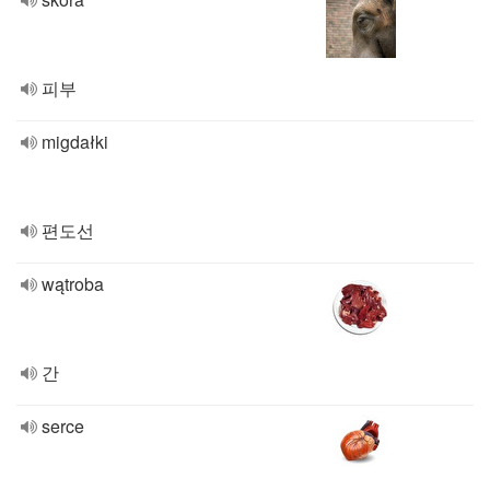
피부
migdałki
편도선
wątroba
간
serce