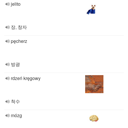
jelito
장, 창자
pęcherz
방광
rdzeń kręgowy
척수
mózg