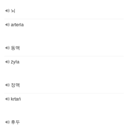
뇌
arteria
동맥
żyła
정맥
krtań
후두