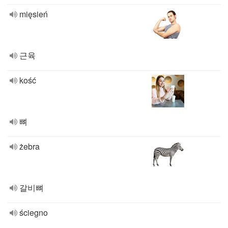
mięsień
근육
kość
뼈
żebra
갈비뼈
ściegno