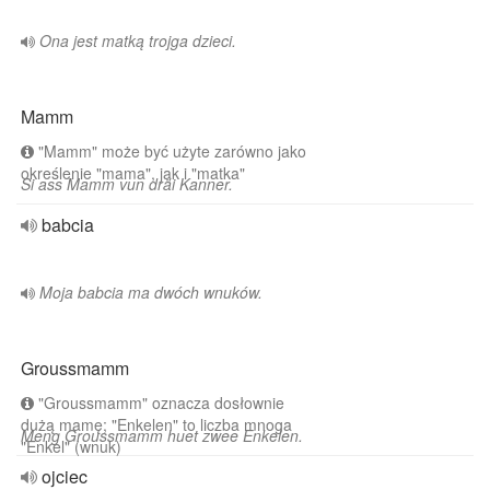
Ona jest matką trojga dzieci.
Mamm
"Mamm" może być użyte zarówno jako
określenie "mama", jak i "matka"
Si ass Mamm vun dräi Kanner.
babcia
Moja babcia ma dwóch wnuków.
Groussmamm
"Groussmamm" oznacza dosłownie
dużą mamę; "Enkelen" to liczba mnoga
Meng Groussmamm huet zwee Enkelen.
"Enkel" (wnuk)
ojciec