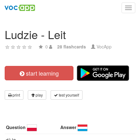
Toggl
navig
Ludzie - Leit
0
28 flashcards
VocApp
start learning
print
play
test yourself
Question
Answer
ja