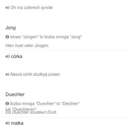
On ma czterech synów.
Jong
słowo "Jongen" to liczba mnoga "Jong"
Hien huet véier Jongen.
córka
Nasze córki studiują prawo.
Duechter
liczba mnoga "Duechter" to "Diechter"
lub "Duechteren"
Eis Duechter studéiert Droit.
matka