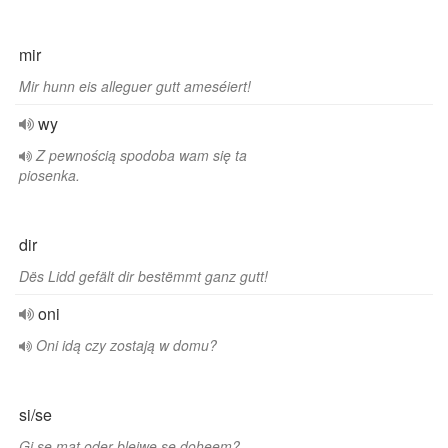
mir
Mir hunn eis alleguer gutt ameséiert!
wy
Z pewnością spodoba wam się ta
piosenka.
dir
Dës Lidd gefält dir bestëmmt ganz gutt!
oni
Oni idą czy zostają w domu?
si/se
Gi se mat oder bleiwe se doheem?