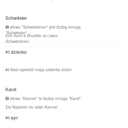
Schwëster
słowo "Schwësteren" jest liczbą mnogą
"Schwëster"
Ech hunn e Brudder an zwou
Schwësteren.
dziecko
Nasi sąsiedzi mają czwórkę dzieci.
Kand
słowo "Kanner" to liczba mnoga "Kand"
Eis Noperen hu véier Kanner.
syn