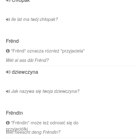
Ile lat ma twój chłopak?
Frënd
"Frënd" oznacza róznież "przyjaciela"
Wéi al ass däi Frënd?
dziewczyna
Jak nazywa się twoja dziewczyna?
Frëndin
"Frëndin" może też odnosić się do
przyjaciółki
Wéi heescht deng Frëndin?