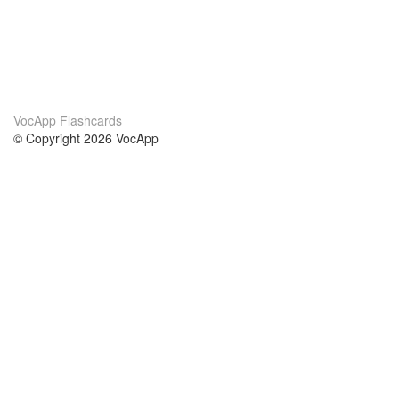
VocApp Flashcards
© Copyright 2026 VocApp
02-798 Mielczarskiego 8/58
Warsaw, Poland (EU)
About Us
Conditions
our team
100% guarantee
Blog
privacy policy