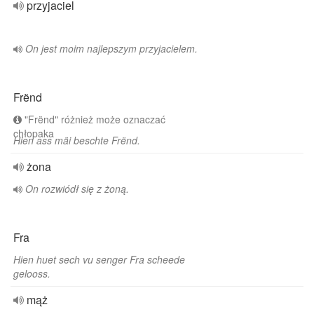
przyjaciel
On jest moim najlepszym przyjacielem.
Frënd
"Frënd" różnież może oznaczać
chłopaka
Hien ass mäi beschte Frënd.
żona
On rozwiódł się z żoną.
Fra
Hien huet sech vu senger Fra scheede
gelooss.
mąż