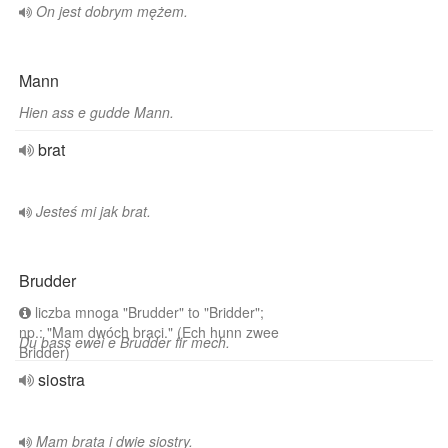
On jest dobrym mężem.
Mann
Hien ass e gudde Mann.
brat
Jesteś mi jak brat.
Brudder
liczba mnoga "Brudder" to "Bridder";
np.: "Mam dwóch braci." (Ech hunn zwee
Du bass ewéi e Brudder fir mech.
Bridder)
siostra
Mam brata i dwie siostry.