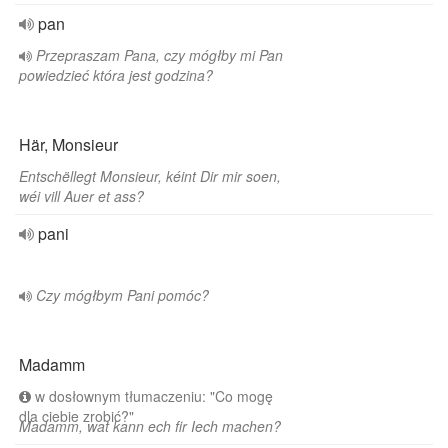
pan
Przepraszam Pana, czy mógłby mi Pan
powiedzieć która jest godzina?
Här, Monsieur
Entschëllegt Monsieur, kéint Dir mir soen,
wéi vill Auer et ass?
pani
Czy mógłbym Pani pomóc?
Madamm
w dosłownym tłumaczeniu: "Co mogę
dla ciebie zrobić?"
Madamm, wat kann ech fir Iech machen?