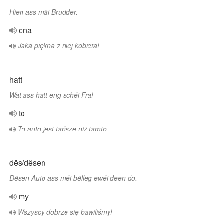
Hien ass mäi Brudder.
ona
Jaka piękna z niej kobieta!
hatt
Wat ass hatt eng schéi Fra!
to
To auto jest tańsze niż tamto.
dës/dësen
Dësen Auto ass méi bëlleg ewéi deen do.
my
Wszyscy dobrze się bawiliśmy!