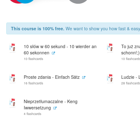
This course is 100% free.
We want to show you how fast & easy 
10 słów w 60 sekund - 10 wierder an
To już zn
60 sekonnen
schonn!;)
10 flashcards
10 flashcard
Proste zdania - Einfach Sätz
Ludzie - L
16 flashcards
28 flashcard
Nieprzetłumaczalne - Keng
Iwwersetzung
4 flashcards