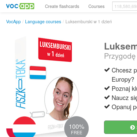
Create flashcards
Courses
VocApp
/
Language courses
/
Luksemburski w 1 dzień
Luksem
Przygodę 
Chcesz po
Europy?
Poznaj k
Naucz się
Opanuj p
100%
FREE