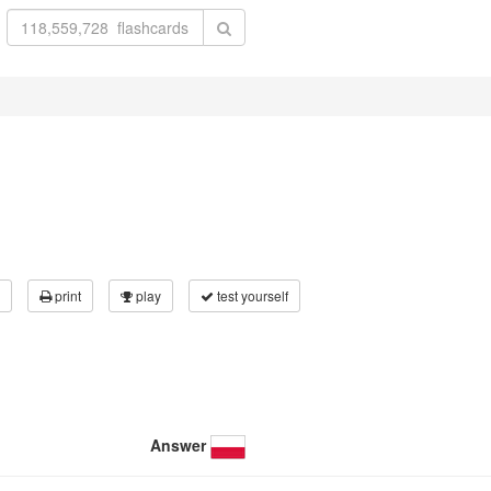
print
play
test yourself
Answer