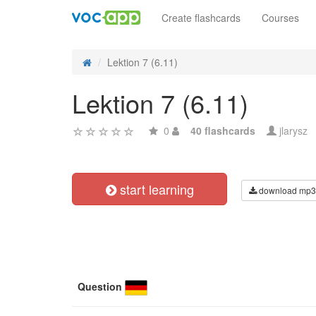
Create flashcards
Courses
Lektion 7 (6.11)
Lektion 7 (6.11)
0
40 flashcards
jlarysz
start learning
download mp3
Question