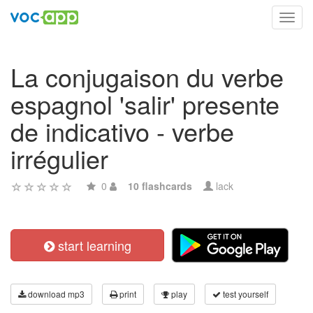
Toggl
navig
La conjugaison du verbe
espagnol 'salir' presente
de indicativo - verbe
irrégulier
0
10 flashcards
lack
start learning
download mp3
print
play
test yourself