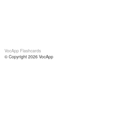
VocApp Flashcards
© Copyright 2026 VocApp
02-798 Mielczarskiego 8/58
Warsaw, Poland (EU)
About Us
Conditions