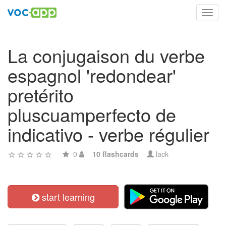
Toggl
navig
La conjugaison du verbe
espagnol 'redondear'
pretérito
pluscuamperfecto de
indicativo - verbe régulier
0
10 flashcards
lack
start learning