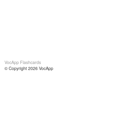
VocApp Flashcards
© Copyright 2026 VocApp
02-798 Mielczarskiego 8/58
Warsaw, Poland (EU)