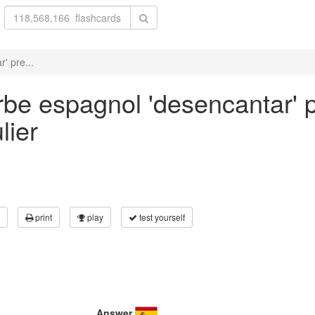
' pre...
be espagnol 'desencantar' pr
lier
print
play
test yourself
Answer