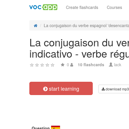
Create flashcards
Courses
La conjugaison du verbe espagnol 'desencantar
La conjugaison du ver
indicativo - verbe régu
0
10 flashcards
lack
start learning
download mp3
Question